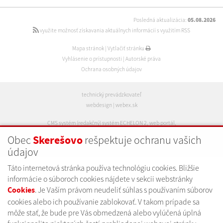
Posledná aktualizácia:
05.08.2026
využite možnosť získavania aktuálnych informácií s využitím RSS
Mapa stránok
|
Vytlačiť stránku
Vyhlásenie o prístupnosti
|
Autorské práva
Ochrana osobných údajov
technický prevádzkovateľ
webdesign
|
webex.sk
CMS systém (redakčný) systém ECHELON 2
,
web portál
,
webhosting
,
wbx, s.r.o.
,
domény
,
registrácia domény
,
Obec
rešpektuje ochranu vašich
Skerešovo
spoločnosť wbx, s.r.o.
údajov
Táto internetová stránka používa technológiu cookies. Bližšie
informácie o súboroch cookies nájdete v sekcii webstránky
. Je Vaším právom neudeliť súhlas s používaním súborov
Cookies
cookies alebo ich používanie zablokovať. V takom prípade sa
môže stať, že bude pre Vás obmedzená alebo vylúčená úplná