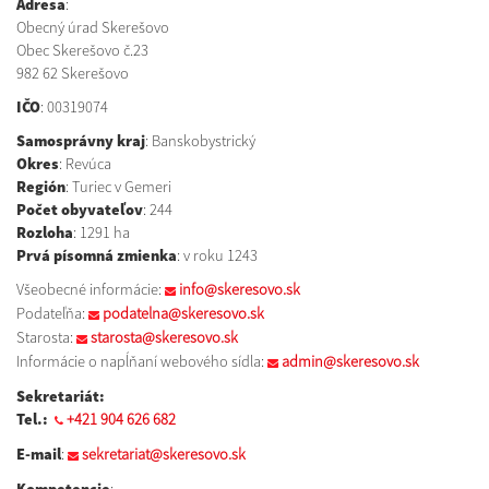
Adresa
:
Obecný úrad Skerešovo
Obec Skerešovo č.23
982 62 Skerešovo
IČO
: 00319074
Samosprávny kraj
: Banskobystrický
Okres
: Revúca
Región
: Turiec v Gemeri
Počet obyvateľov
: 244
Rozloha
: 1291 ha
Prvá písomná zmienka
: v roku 1243
Všeobecné informácie:
info@skeresovo.sk
Podateľňa:
podatelna@skeresovo.sk
Starosta:
starosta@skeresovo.sk
Informácie o napĺňaní webového sídla:
admin@skeresovo.sk
Sekretariát:
Tel.:
+421 904 626 682
E-mail
:
sekretariat@skeresovo.sk