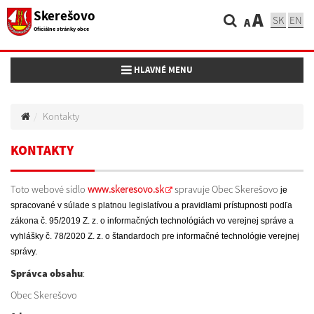
Skerešovo
A
SK
EN
A
Oficiálne stránky obce
Toggle navigation
HLAVNÉ MENU
Kontakty
KONTAKTY
Toto webové sídlo
www.skeresovo.sk
spravuje Obec Skerešovo
je
spracované v súlade s platnou legislatívou a pravidlami prístupnosti podľa
zákona č. 95/2019 Z. z. o informačných technológiách vo verejnej správe a
vyhlášky č. 78/2020 Z. z. o štandardoch pre informačné technológie verejnej
správy.
Správca obsahu
:
Obec Skerešovo