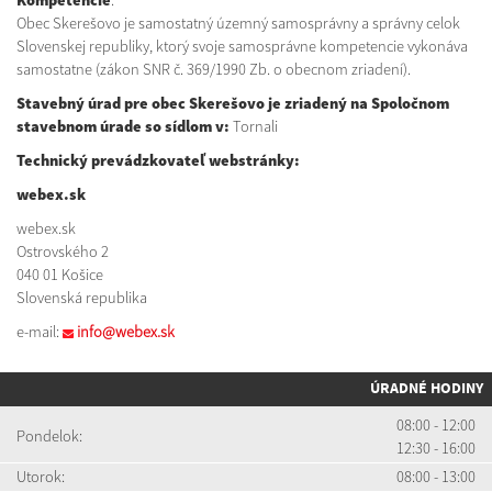
Kompetencie
:
Obec Skerešovo je samostatný územný samosprávny a správny celok
Slovenskej republiky, ktorý svoje samosprávne kompetencie vykonáva
samostatne (zákon SNR č. 369/1990 Zb. o obecnom zriadení).
Stavebný úrad pre obec Skerešovo je zriadený na Spoločnom
stavebnom úrade so sídlom v
:
Tornali
Technický prevádzkovateľ webstránky:
webex.sk
webex.sk
Ostrovského 2
040 01 Košice
Slovenská republika
e-mail:
info@webex.sk
ÚRADNÉ HODINY
08:00 - 12:00
Pondelok:
12:30 - 16:00
Utorok:
08:00 - 13:00