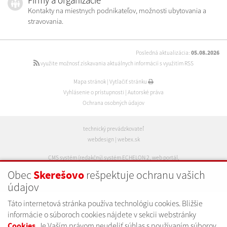
Firmy a organizácie
Kontakty na miestnych podnikateľov, možnosti ubytovania a
stravovania.
Posledná aktualizácia:
05.08.2026
využite možnosť získavania aktuálnych informácií s využitím RSS
Mapa stránok
|
Vytlačiť stránku
Vyhlásenie o prístupnosti
|
Autorské práva
Ochrana osobných údajov
technický prevádzkovateľ
webdesign
|
webex.sk
CMS systém (redakčný) systém ECHELON 2
,
web portál
,
webhosting
,
wbx, s.r.o.
,
domény
,
registrácia domény
,
Obec
rešpektuje ochranu vašich
Skerešovo
spoločnosť wbx, s.r.o.
údajov
Táto internetová stránka používa technológiu cookies. Bližšie
informácie o súboroch cookies nájdete v sekcii webstránky
. Je Vaším právom neudeliť súhlas s používaním súborov
Cookies