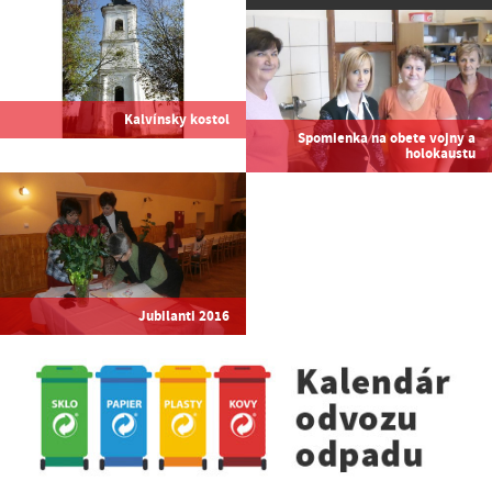
Kalvínsky kostol
Spomienka na obete vojny a
holokaustu
Jubilanti 2016