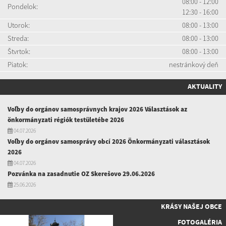
08:00 - 12:00
Pondelok:
12:30 - 16:00
Utorok:
08:00 - 13:00
Streda:
08:00 - 13:00
Štvrtok:
08:00 - 13:00
Piatok:
nestránkový deň
AKTUALITY
Voľby do orgánov samosprávnych krajov 2026 Választások az
önkormányzati régiók testületébe 2026
04.07.2026
Voľby do orgánov samosprávy obcí 2026 Önkormányzati választások
2026
04.07.2026
Pozvánka na zasadnutie OZ Skerešovo 29.06.2026
25.06.2026
KRÁSY NAŠEJ OBCE
FOTOGALÉRIA