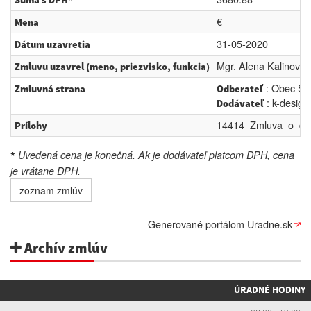
Suma s DPH*
€
Mena
31-05-2020
Dátum uzavretia
Mgr. Alena Kalinová
Zmluvu uzavrel (meno, priezvisko, funkcia)
: Obec Sk
Zmluvná strana
Odberateľ
: k-design
Dodávateľ
14414_Zmluva_o_die
Prílohy
Uvedená cena je konečná. Ak je dodávateľ platcom DPH, cena
*
je vrátane DPH.
zoznam zmlúv
Generované portálom
Uradne.sk
Archív zmlúv
ÚRADNÉ HODINY