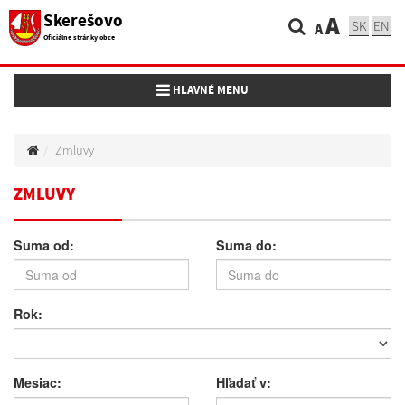
Skerešovo
A
SK
EN
A
Oficiálne stránky obce
Toggle navigation
HLAVNÉ MENU
Zmluvy
ZMLUVY
Suma od:
Suma do:
Rok:
Mesiac:
Hľadať v: